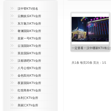
汉中荤KTV排名
云阙娱乐KTV会所
东方魅力KTV会所
奢澜国际KTV会所
皇家一号KTV会所
云顶国际KTV会所
一定要看！汉中哪家KTV有公
英皇国际KTV会所
汉都酒吧KTV会所
共1条 每页20条 页次：1/1
八号公馆KTV会所
金色阳光KTV会所
夜宴国际KTV会所
红馆商务KTV会所
永利汇KTV会所
美丽汇KTV会所