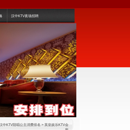
略
汉中KTV夜场招聘
汉中KTV陪唱公主消费排名
>
英皇娱乐KTV会
所