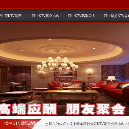
汉中荤KTV消费
汉中KTV真空排名
汉中KTV陪唱公主
汉中最好KTV攻
汉中KTV荤场消费明细
您现在的位置：
汉中豪华高档最好KTV娱乐会所排名
>