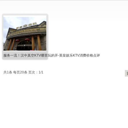
服务一流！汉中真空KTV哪里玩的开-英皇娱乐KTV消费价格点评
共1条 每页20条 页次：1/1